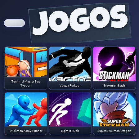
jogos
Terminal Master Bus
Tycoon
Vector Parkour
Stickman Slash
Stickman Army Pusher
Light It Rush
Super Stickman Dragon