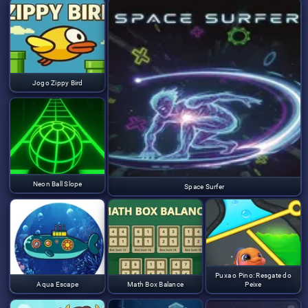
Jogo Zippy Bird
Neon Ball Slope
Space Surfer
Puxa o Pino: Resgate do
Aqua Escape
Math Box Balance
Peixe