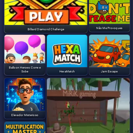
Não Me Provoques
Billiard Diamond Challenge
Balloon Heroes: Corre e
Sobe
HexaMatch
Jam Escape
Elevador Misterioso