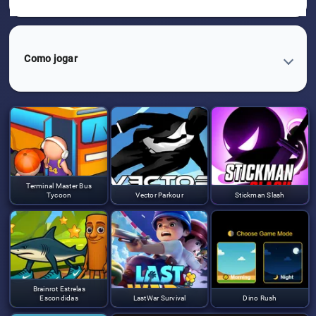
Como jogar
Terminal Master Bus
Tycoon
Vector Parkour
Stickman Slash
Brainrot Estrelas
Escondidas
LastWar Survival
Dino Rush