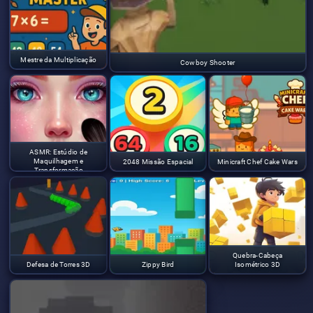
Mestre da Multiplicação
Cowboy Shooter
ASMR: Estúdio de
Maquilhagem e
2048 Missão Espacial
Minicraft Chef Cake Wars
Transformação
Quebra-Cabeça
Defesa de Torres 3D
Zippy Bird
Isométrico 3D