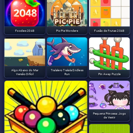
Foodies 2048
Pic Pie Wonders
Fusão de Frutas 2048
Algo Abaixo do Mar
Tralalero Tralala Endless
Versão Difícil
Run
Pin Away Puzzle
Pequena Princesa: Jogo
de Vestir