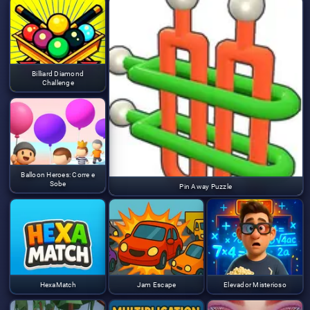
Billiard Diamond
Challenge
Balloon Heroes: Corre e
Sobe
Pin Away Puzzle
HexaMatch
Jam Escape
Elevador Misterioso