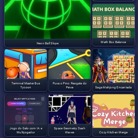
Math Box Balance
Neon Ball Slope
Terminal Master Bus
Puxa o Pino: Resgate do
Tycoon
Peixe
Saga Mahjong Encantada
Jogo do Galo com IA e
Space Geometry Dash
Multijogador
Waves
Cozy Kitchen Merge