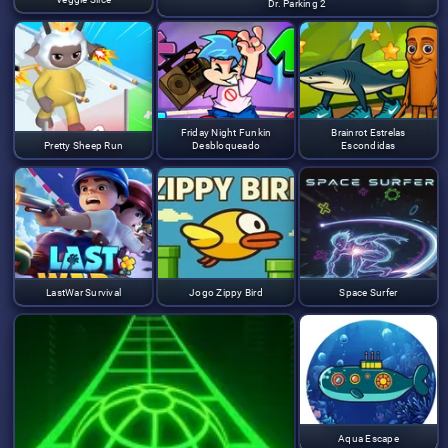
Dr. Parking 2
Friday Night Funkin
Brainrot Estrelas
Pretty Sheep Run
Desbloqueado
Escondidas
LastWar Survival
Jogo Zippy Bird
Space Surfer
Aqua Escape