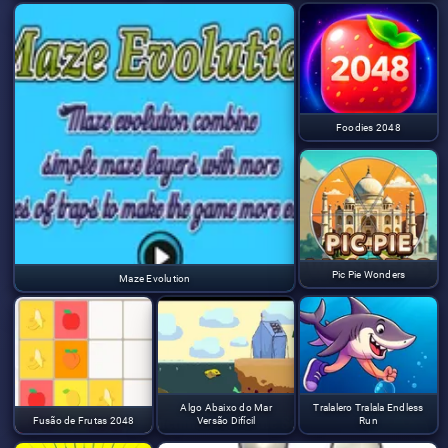
Foodies 2048
Pic Pie Wonders
Maze Evolution
Algo Abaixo do Mar
Tralalero Tralala Endless
Fusão de Frutas 2048
Versão Difícil
Run