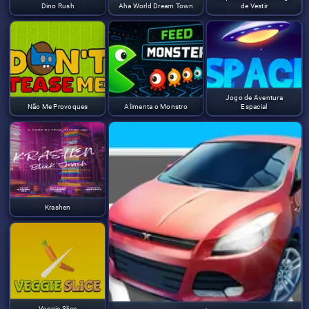
Dino Rush
Aha World Dream Town
de Vestir
Jogo de Aventura
Não Me Provoques
Alimenta o Monstro
Espacial
Krashen
Veggie Slice