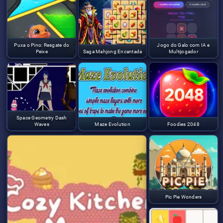
Puxa o Pino: Resgate do
Jogo do Galo com IA e
Peixe
Saga Mahjong Encantada
Multijogador
Space Geometry Dash
Waves
Maze Evolution
Foodies 2048
Pic Pie Wonders