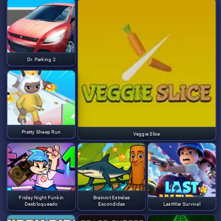
Dr. Parking 2
Pretty Sheep Run
Veggie Slice
Friday Night Funkin
Brainrot Estrelas
Desbloqueado
Escondidas
LastWar Survival