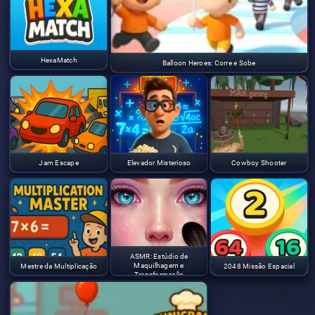
HexaMatch
Balloon Heroes: Corre e Sobe
Jam Escape
Elevador Misterioso
Cowboy Shooter
ASMR: Estúdio de
Maquilhagem e
Mestre da Multiplicação
2048 Missão Espacial
Transformação