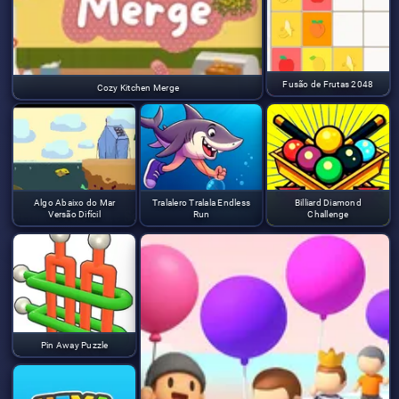
Fusão de Frutas 2048
Cozy Kitchen Merge
Algo Abaixo do Mar
Tralalero Tralala Endless
Billiard Diamond
Versão Difícil
Run
Challenge
Pin Away Puzzle