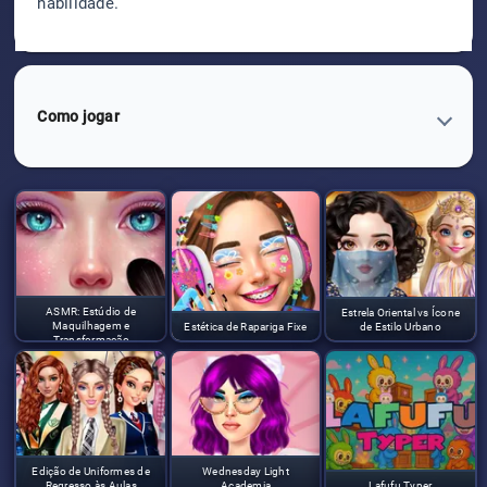
habilidade.
Como jogar
ASMR: Estúdio de
Estrela Oriental vs Ícone
Maquilhagem e
Estética de Rapariga Fixe
de Estilo Urbano
Transformação
Edição de Uniformes de
Wednesday Light
Regresso às Aulas
Academia
Lafufu Typer