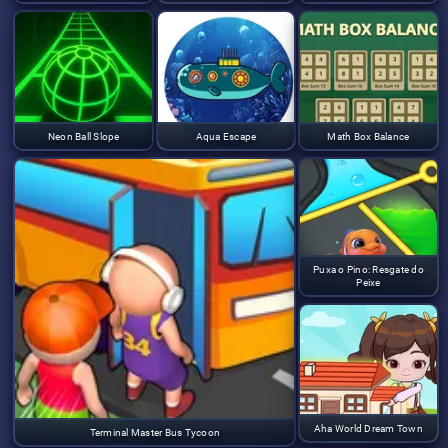
Neon Ball Slope
Aqua Escape
Math Box Balance
Puxa o Pino: Resgate do
Peixe
Aha World Dream Town
Terminal Master Bus Tycoon