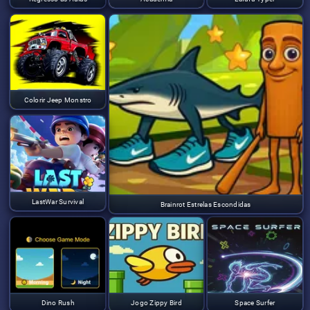
Colorir Jeep Monstro
LastWar Survival
Brainrot Estrelas Escondidas
Dino Rush
Jogo Zippy Bird
Space Surfer