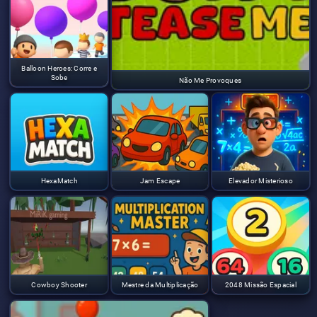
Balloon Heroes: Corre e
Sobe
Não Me Provoques
HexaMatch
Jam Escape
Elevador Misterioso
Cowboy Shooter
Mestre da Multiplicação
2048 Missão Espacial