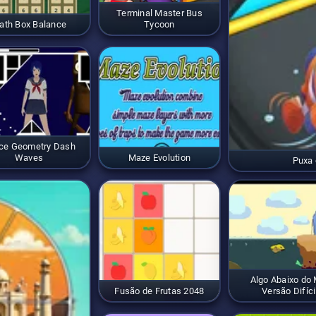
Terminal Master Bus
ath Box Balance
Tycoon
ce Geometry Dash
Waves
Maze Evolution
Puxa 
Algo Abaixo do
Fusão de Frutas 2048
Versão Difíci