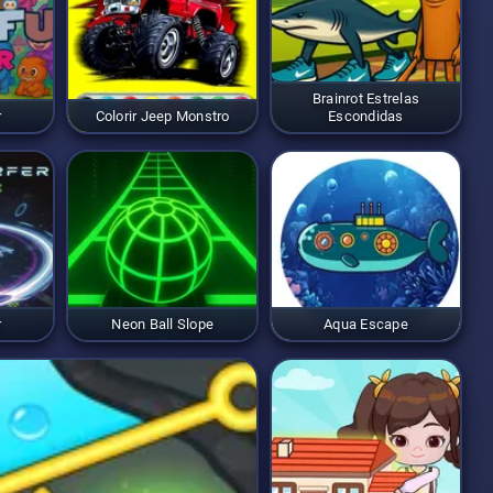
Brainrot Estrelas
r
Colorir Jeep Monstro
Escondidas
r
Neon Ball Slope
Aqua Escape