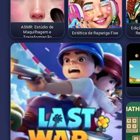
ASMR: Estúdio de
Ediç
Maquilhagem e
Estética de Rapariga Fixe
Re
Transformação