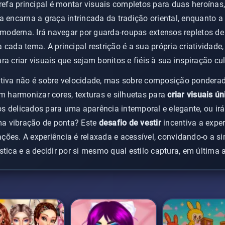
arefa principal é montar visuais completos para duas heroína
a encarna a graça intrincada da tradição oriental, enquanto a
oderna. Irá navegar por guarda-roupas extensos repletos de 
cada tema. A principal restrição é a sua própria criatividade,
a criar visuais que sejam bonitos e fiéis à sua inspiração cul
ativa não é sobre velocidade, mas sobre composição pondera
em harmonizar cores, texturas e silhuetas para
criar visuais ún
idos delicados para uma aparência intemporal e elegante, ou ir
a vibração de ponta? Este
desafio de vestir
incentiva a expe
ções. A experiência é relaxada e acessível, convidando-o a s
tica e a decidir por si mesmo qual estilo captura, em última 