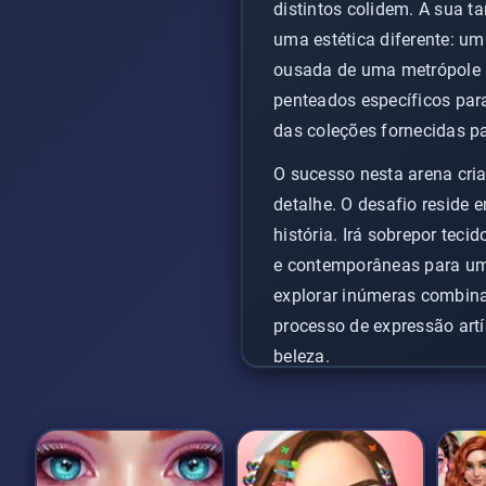
distintos colidem. A sua t
uma estética diferente: um
ousada de uma metrópole m
penteados específicos para 
das coleções fornecidas par
O sucesso nesta arena cri
detalhe. O desafio reside 
história. Irá sobrepor tec
e contemporâneas para um
explorar inúmeras combina
processo de expressão artís
beleza.