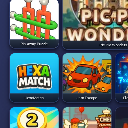
Pin Away Puzzle
Pic Pie Wonders
HexaMatch
Jam Escape
El