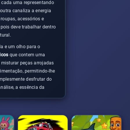
s, cada uma representando
 outra canaliza a energia
roupas, acessórios e
 pois deve trabalhar dentro
tural.
da e um olho para o
icos
que contem uma
á misturar peças arrojadas
rimentação, permitindo-lhe
implesmente desfrutar do
análise, a essência da