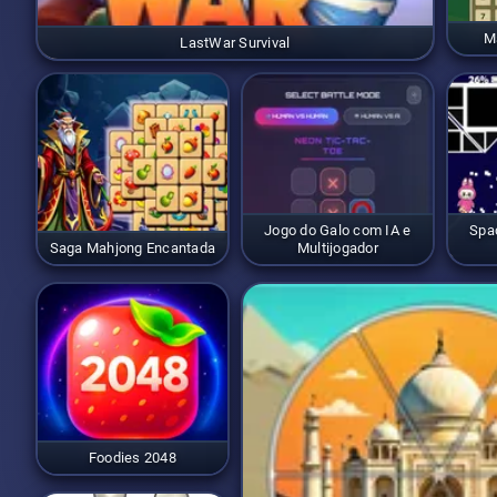
M
LastWar Survival
Jogo do Galo com IA e
Spa
Saga Mahjong Encantada
Multijogador
Foodies 2048