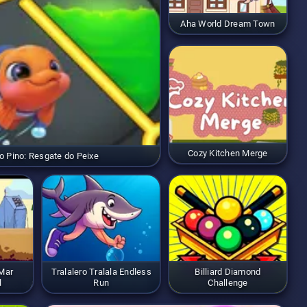
Aha World Dream Town
Cozy Kitchen Merge
o Pino: Resgate do Peixe
 Mar
Tralalero Tralala Endless
Billiard Diamond
l
Run
Challenge