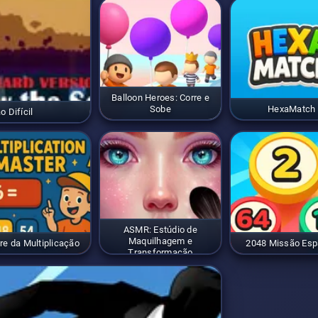
Balloon Heroes: Corre e
Sobe
HexaMatch
 Difícil
ASMR: Estúdio de
Maquilhagem e
re da Multiplicação
2048 Missão Esp
Transformação