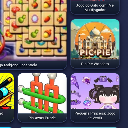
Jogo do Galo com IA e
Multijogador
Pic Pie Wonders
ga Mahjong Encantada
nd
Pequena Princesa: Jogo
Pin Away Puzzle
de Vestir