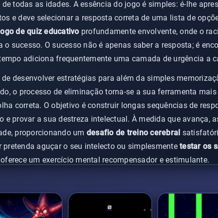
 de todas as idades. A essência do jogo é simples: é-lhe apr
s e deve selecionar a resposta correta de uma lista de opçõ
jogo de quiz educativo
profundamente envolvente, onde o raci
a o sucesso. O sucesso não é apenas saber a resposta; é enco
 tempo adiciona frequentemente uma camada de urgência a c
rá de desenvolver estratégias para além da simples memoriza
o, o processo de eliminação torna-se a sua ferramenta mais v
lha correta. O objetivo é construir longas sequências de resp
 e provar a sua destreza intelectual. À medida que avança, 
ade, proporcionando um
desafio de treino cerebral
satisfatór
r pretenda aguçar o seu intelecto ou simplesmente
testar os
o oferece um exercício mental recompensador e estimulante.