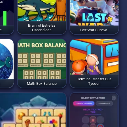
Brainrot Estrelas
e
Escondidas
LastWar Survival
Terminal Master Bus
e
Math Box Balance
Tycoon