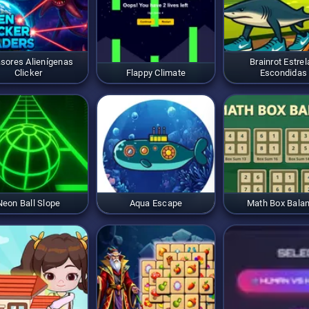
asores Alienígenas
Brainrot Estrel
Clicker
Flappy Climate
Escondidas
Neon Ball Slope
Aqua Escape
Math Box Bala