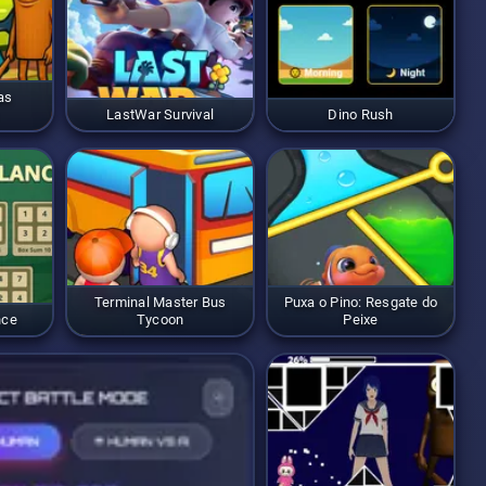
as
LastWar Survival
Dino Rush
Terminal Master Bus
Puxa o Pino: Resgate do
nce
Tycoon
Peixe