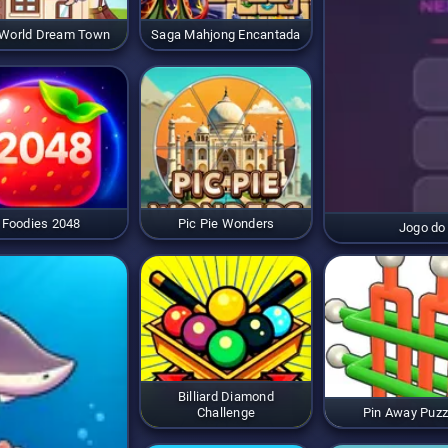
World Dream Town
Saga Mahjong Encantada
Foodies 2048
Pic Pie Wonders
Jogo do
Billiard Diamond
Challenge
Pin Away Puzz