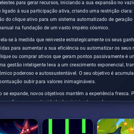
elestes para gerar recursos, iniciando a sua expansão no vazio
ligado à sua participação ativa, criando uma restrição clara: p
ção do clique ativo para um sistema automatizado de geração 
manual na fundação de um vasto império cósmico.
vela-se à medida que reinveste estrategicamente os seus ga
idas para aumentar a sua eficiência ou automatizar os seus r
clique ou comprar ativos que geram pontos passivamente é um
ma gestão inteligente leva a um crescimento exponencial, t
ico poderoso e autossustentável. O seu objetivo é acumula
pontuação subir para valores inimagináveis.
o se expande, novos objetivos mantêm a experiência fresca. 
go oferece a oportunidade de reiniciar, trocando o progress
. Este sistema de prestígio torna-o uma das
melhores experiê
gadas para alcançar patamares de poder cada vez mais eleva
a aventura recompensadora aguarda entre as estrelas.