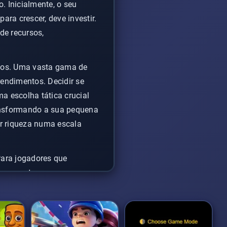
. Inicialmente, o seu
ara crescer, deve investir.
de recursos,
nhos. Uma vasta gama de
endimentos. Decidir se
a escolha tática crucial
ransformando a sua pequena
r riqueza numa escala
Para jogadores que
o por vantagens
ncias de jogo clicker
,
dos. Se deseja
jogar