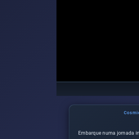
Cosmic
Embarque numa jornada int