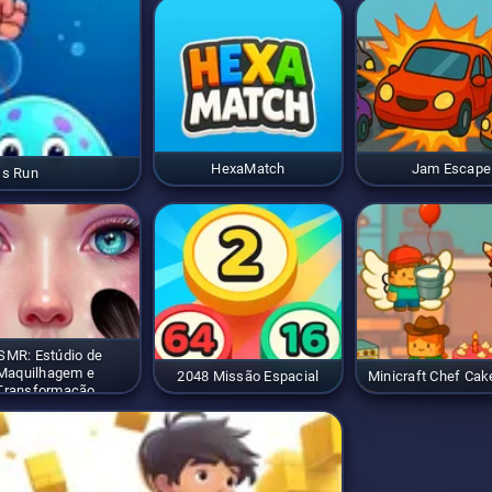
HexaMatch
Jam Escape
ss Run
SMR: Estúdio de
Maquilhagem e
2048 Missão Espacial
Minicraft Chef Ca
Transformação