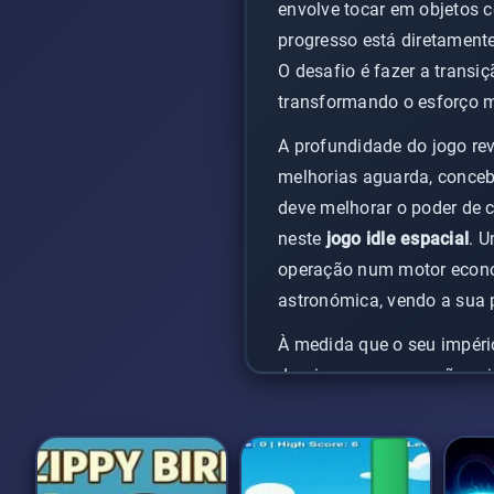
envolve tocar em objetos c
progresso está diretamente 
O desafio é fazer a transi
transformando o esforço 
A profundidade do jogo re
melhorias aguarda, conceb
deve melhorar o poder de 
neste
jogo idle espacial
. U
operação num motor económ
astronómica, vendo a sua 
À medida que o seu impéri
dominam a progressão, o jo
permanentes significativas
incentivando múltiplas jo
Cosmic Clicker online
, um