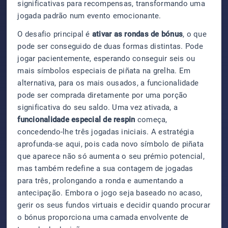
significativas para recompensas, transformando uma
jogada padrão num evento emocionante.
O desafio principal é
ativar as rondas de bónus
, o que
pode ser conseguido de duas formas distintas. Pode
jogar pacientemente, esperando conseguir seis ou
mais símbolos especiais de piñata na grelha. Em
alternativa, para os mais ousados, a funcionalidade
pode ser comprada diretamente por uma porção
significativa do seu saldo. Uma vez ativada, a
funcionalidade especial de respin
começa,
concedendo-lhe três jogadas iniciais. A estratégia
aprofunda-se aqui, pois cada novo símbolo de piñata
que aparece não só aumenta o seu prémio potencial,
mas também redefine a sua contagem de jogadas
para três, prolongando a ronda e aumentando a
antecipação. Embora o jogo seja baseado no acaso,
gerir os seus fundos virtuais e decidir quando procurar
o bónus proporciona uma camada envolvente de