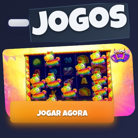
jogos
Jogar agora