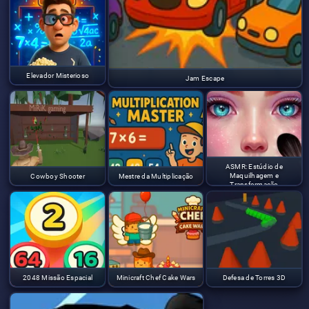
Elevador Misterioso
Jam Escape
ASMR: Estúdio de
Maquilhagem e
Cowboy Shooter
Mestre da Multiplicação
Transformação
2048 Missão Espacial
Minicraft Chef Cake Wars
Defesa de Torres 3D