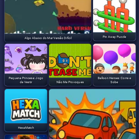
Pin Away Puzzle
Algo Abaixo do Mar Versão Difícil
Pequena Princesa: Jogo
Balloon Heroes: Corre e
de Vestir
Não Me Provoques
Sobe
HexaMatch