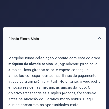
Pinata Fiesta Slots
Mergulhe numa celebração vibrante com esta colorida
máquina de slot de casino
. A jogabilidade principal é
simples: faça girar os rolos e espere conseguir
símbolos correspondentes nas linhas de pagamento
ativas para um prémio virtual. No entanto, a verdadeira
emoção reside nas mecânicas únicas do jogo. O
objetivo transcende as simples jogadas, focando-se
antes na ativação do lucrativo modo bónus. É aqui
que se encontram as oportunidades mais