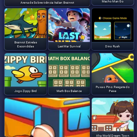
Macho Man Go
Arena de Sobrevivência Italian Brainrot
Brainrot Estrelas
Escondidas
LastWar Survival
Dino Rush
Puxa o Pino: Resgate do
Jogo Zippy Bird
Math Box Balance
Peixe
Aha World Dream Town