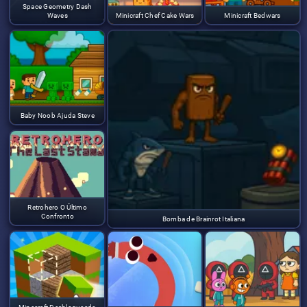
Space Geometry Dash
Waves
Minicraft Chef Cake Wars
Minicraft Bedwars
Baby Noob Ajuda Steve
Retrohero O Último
Confronto
Bomba de Brainrot Italiana