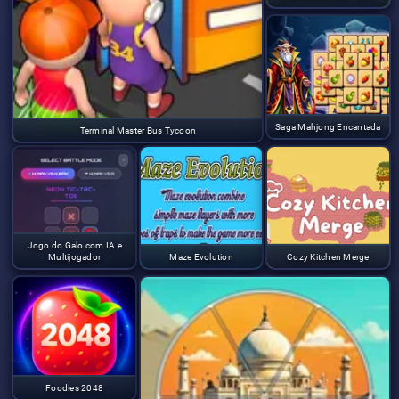
Saga Mahjong Encantada
Terminal Master Bus Tycoon
Jogo do Galo com IA e
Multijogador
Maze Evolution
Cozy Kitchen Merge
Foodies 2048