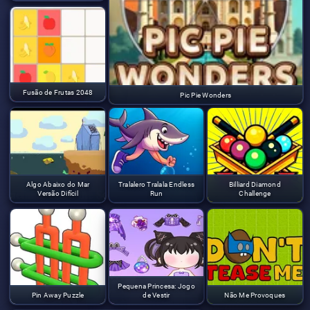
Fusão de Frutas 2048
Pic Pie Wonders
Algo Abaixo do Mar
Tralalero Tralala Endless
Billiard Diamond
Versão Difícil
Run
Challenge
Pequena Princesa: Jogo
Pin Away Puzzle
de Vestir
Não Me Provoques