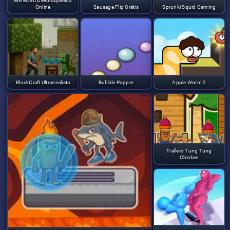
Minecraft Desbloqueado
Online
Sausage Flip Grátis
Sprunki Squid Gaming
BlockCraft Ultrarrealista
Bubble Popper
Apple Worm 2
Trallero Tung Tung
Chicken