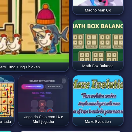
Macho Man Go
Math Box Balance
lero Tung Tung Chicken
Jogo do Galo com IA e
antada
Multijogador
Maze Evolution