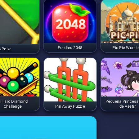
Foodies 2048
Pic Pie Wonde
o Peixe
illiard Diamond
Pequena Princesa
Challenge
Pin Away Puzzle
de Vestir