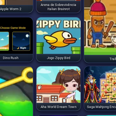
Arena de Sobrevivência
Apple Worm 2
Italian Brainrot
Dino Rush
Jogo Zippy Bird
Tral
Aha World Dream Town
Saga Mahjong Enc