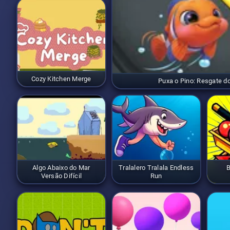
Cozy Kitchen Merge
Puxa o Pino: Resgate d
Algo Abaixo do Mar
Tralalero Tralala Endless
B
Versão Difícil
Run