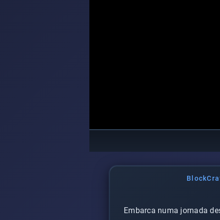
BlockCraf
Embarca numa jornada desa