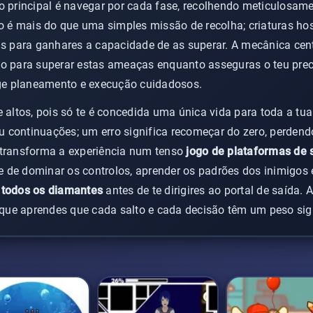
vo principal é navegar por cada fase, recolhendo meticulosa
to é mais do que uma simples missão de recolha; criaturas ho
is para ganhares a capacidade de as superar. A mecânica cen
co para superar estas ameaças enquanto asseguras o teu pre
e planeamento e execução cuidadosos.
e altos, pois só te é concedida uma única vida para toda a tu
 continuações; um erro significa recomeçar do zero, perdend
 transforma a experiência num tenso
jogo de plataformas de 
 de dominar os controlos, aprender os padrões dos inimigos 
 todos os diamantes
antes de te dirigires ao portal de saída.
ue aprendes que cada salto e cada decisão têm um peso sign