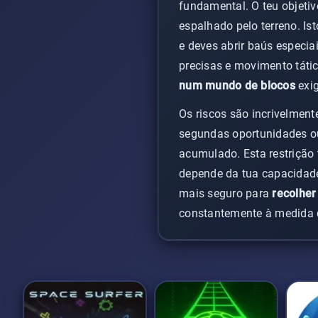
fundamental. O teu objeti
espalhado pelo terreno. Is
e deves abrir baús especia
precisas e movimento táti
num mundo de blocos
exig
Os riscos são incrivelment
segundas oportunidades ou
acumulado. Esta restrição
depende da tua capacidade
mais seguro para
recolher
constantemente à medida q