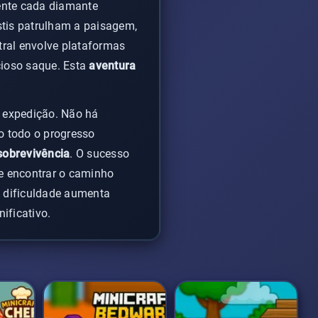
mente cada diamante
stis patrulham a paisagem,
tral envolve plataformas
cioso saque. Esta
aventura
a expedição. Não há
o todo o progresso
sobrevivência
. O sucesso
e encontrar o caminho
 A dificuldade aumenta
ificativo.