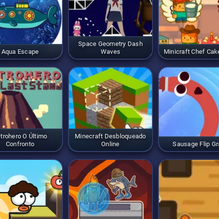
Space Geometry Dash
Aqua Escape
Waves
Minicraft Chef Ca
trohero O Último
Minecraft Desbloqueado
Confronto
Online
Sausage Flip Gr