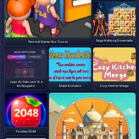
Saga Mahjong Encantada
Terminal Master Bus Tycoon
Jogo do Galo com IA e
Multijogador
Maze Evolution
Cozy Kitchen Merge
Foodies 2048