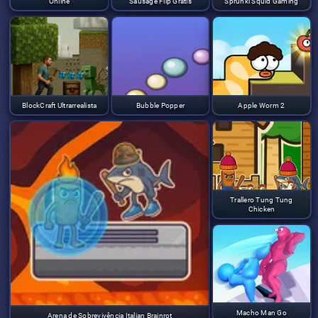
Online
Sausage Flip Grátis
Sprunki Squid Gaming
BlockCraft Ultrarrealista
Bubble Popper
Apple Worm 2
Trallero Tung Tung
Chicken
Macho Man Go
Arena de Sobrevivência Italian Brainrot