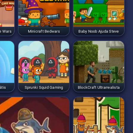
ke Wars
Minicraft Bedwars
Baby Noob Ajuda Steve
átis
Sprunki Squid Gaming
BlockCraft Ultrarrealista