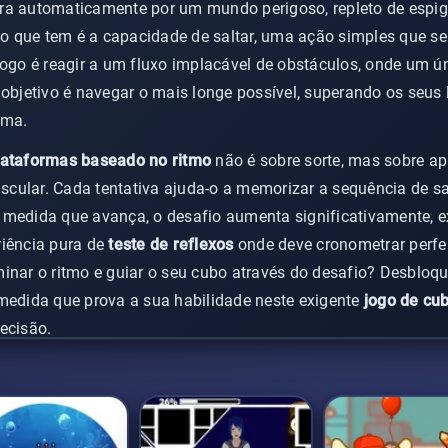
ra automaticamente por um mundo perigoso, repleto de espig
olo que tem é a capacidade de saltar, uma ação simples que se
jogo é reagir a um fluxo implacável de obstáculos, onde um ún
 objetivo é navegar o mais longe possível, superando os seus 
ima.
lataformas baseado no ritmo
não é sobre sorte, mas sobre ap
cular. Cada tentativa ajuda-o a memorizar a sequência de sa
 medida que avança, o desafio aumenta significativamente, 
riência pura de
teste de reflexos
onde deve cronometrar perfe
inar o ritmo e guiar o seu cubo através do desafio? Desbloque
 medida que prova a sua habilidade neste exigente
jogo de cu
ecisão.