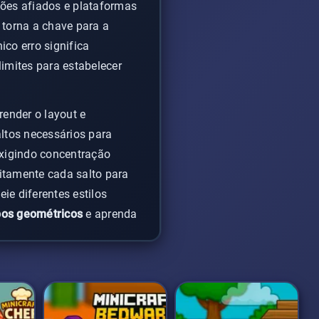
ões afiados e plataformas
 torna a chave para a
ico erro significa
limites para estabelecer
render o layout e
ltos necessários para
exigindo concentração
itamente cada salto para
ie diferentes estilos
bos geométricos
e aprenda