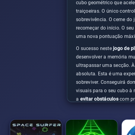
cubo geométrico que acele
traiçoeiras. O único contr
sobrevivência. O cerne do 
recomeçar do início. O seu
uma nova pontuação máx
O sucesso neste
jogo de p
desenvolver a memória mus
ultrapassar uma secção. À
absoluta. Esta é uma expe
sobreviver. Conseguirá dom
visuais para o seu cubo à
a
evitar obstáculos
com pr