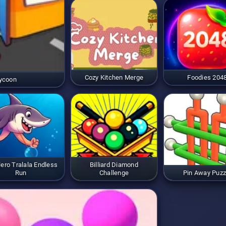
Cozy Kitchen Merge
Foodies 204
Tycoon
lero Tralala Endless
Billiard Diamond
Run
Challenge
Pin Away Puzz