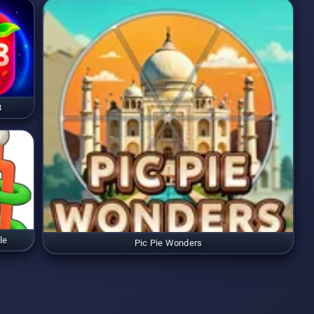
8
le
Pic Pie Wonders