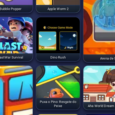
Bubble Popper
Apple Worm 2
astWar Survival
Dino Rush
Arena de S
Puxa o Pino: Resgate do
Peixe
Aha World Dream