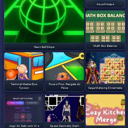
Aqua Escape
Math Box Balance
Neon Ball Slope
Terminal Master Bus
Puxa o Pino: Resgate do
Tycoon
Peixe
Saga Mahjong Encantada
Jogo do Galo com IA e
Space Geometry Dash