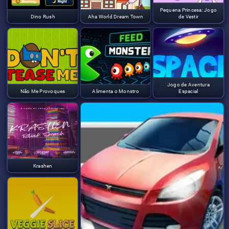
Pequena Princesa: Jogo
Dino Rush
Aha World Dream Town
de Vestir
Jogo de Aventura
Não Me Provoques
Alimenta o Monstro
Espacial
Krashen