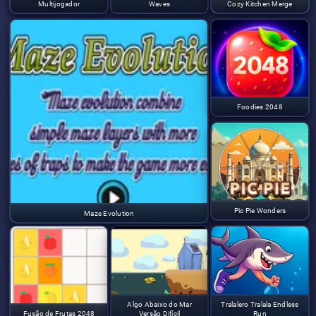
Multijogador
Waves
Cozy Kitchen Merge
Foodies 2048
Pic Pie Wonders
Maze Evolution
Algo Abaixo do Mar
Tralalero Tralala Endless
Fusão de Frutas 2048
Versão Difícil
Run