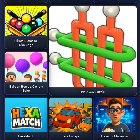
Billiard Diamond
Challenge
Balloon Heroes: Corre e
Sobe
Pin Away Puzzle
HexaMatch
Jam Escape
Elevador Misterioso