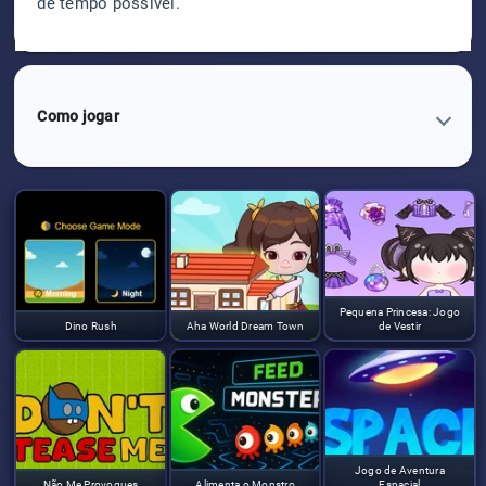
de tempo possível.
Como jogar
Pequena Princesa: Jogo
Dino Rush
Aha World Dream Town
de Vestir
Jogo de Aventura
Não Me Provoques
Alimenta o Monstro
Espacial