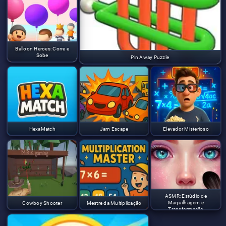
Balloon Heroes: Corre e
Sobe
Pin Away Puzzle
HexaMatch
Jam Escape
Elevador Misterioso
ASMR: Estúdio de
Maquilhagem e
Cowboy Shooter
Mestre da Multiplicação
Transformação