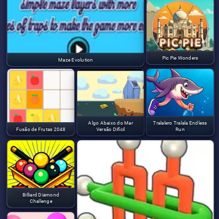
Pic Pie Wonders
Maze Evolution
Algo Abaixo do Mar
Tralalero Tralala Endless
Fusão de Frutas 2048
Versão Difícil
Run
Billiard Diamond
Challenge