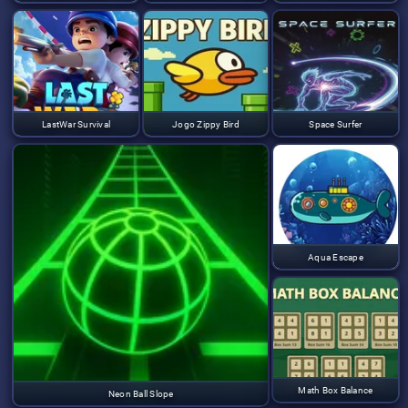
LastWar Survival
Jogo Zippy Bird
Space Surfer
Aqua Escape
Math Box Balance
Neon Ball Slope