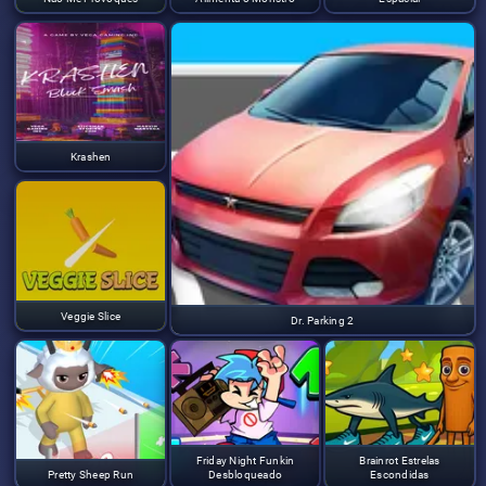
Krashen
Veggie Slice
Dr. Parking 2
Friday Night Funkin
Brainrot Estrelas
Pretty Sheep Run
Desbloqueado
Escondidas