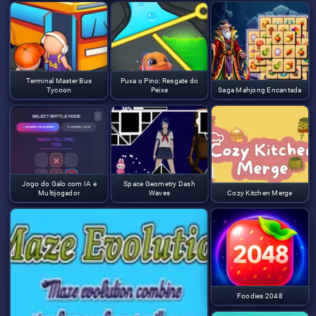
Terminal Master Bus
Puxa o Pino: Resgate do
Tycoon
Peixe
Saga Mahjong Encantada
Jogo do Galo com IA e
Space Geometry Dash
Multijogador
Waves
Cozy Kitchen Merge
Foodies 2048