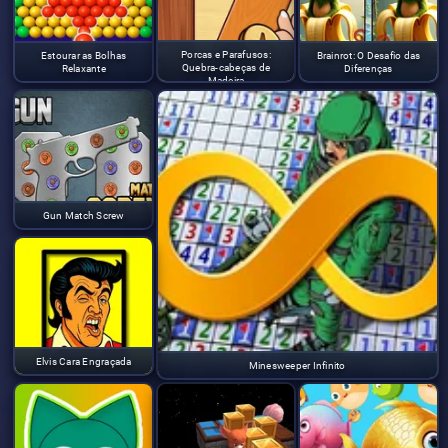
Porcas e Parafusos:
Estourar as Bolhas
Brainrot: O Desafio das
Quebra-cabeças de
Relaxante
Diferenças
Madeira
Gun Match Screw
Elvis Cara Engraçada
Minesweeper Infinito