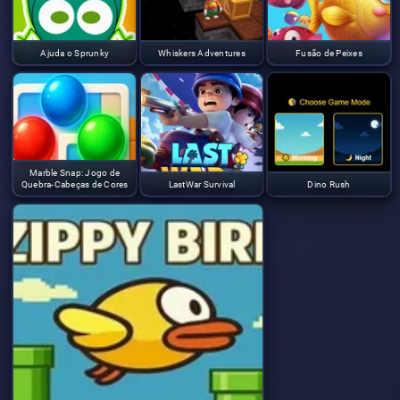
Ajuda o Sprunky
Whiskers Adventures
Fusão de Peixes
Marble Snap: Jogo de
Quebra-Cabeças de Cores
LastWar Survival
Dino Rush