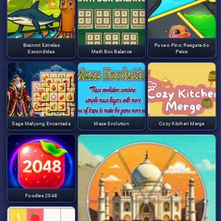
Brainrot Estrelas
Puxa o Pino: Resgate do
Escondidas
Math Box Balance
Peixe
Saga Mahjong Encantada
Maze Evolution
Cozy Kitchen Merge
Foodies 2048