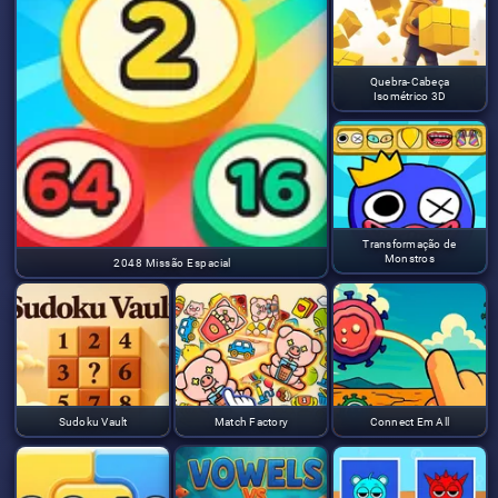
Quebra-Cabeça
Isométrico 3D
Transformação de
Monstros
2048 Missão Espacial
Sudoku Vault
Match Factory
Connect Em All