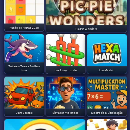
Fusão de Frutas 2048
Pic Pie Wonders
Tralalero Tralala Endless
Run
Pin Away Puzzle
HexaMatch
Jam Escape
Elevador Misterioso
Mestre da Multiplicação