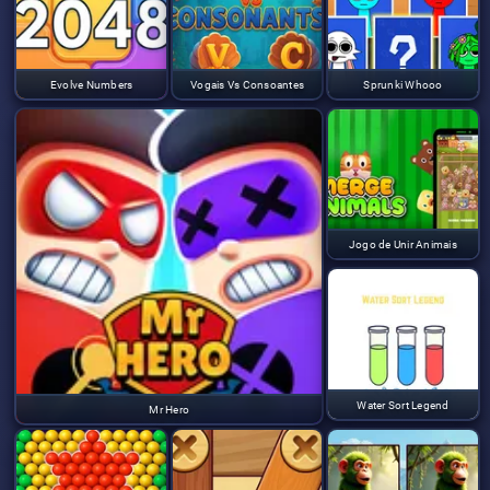
Evolve Numbers
Vogais Vs Consoantes
Sprunki Whooo
Jogo de Unir Animais
Water Sort Legend
Mr Hero