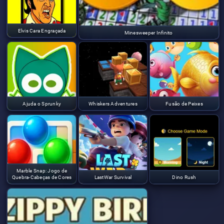
Elvis Cara Engraçada
Minesweeper Infinito
Ajuda o Sprunky
Whiskers Adventures
Fusão de Peixes
Marble Snap: Jogo de
Quebra-Cabeças de Cores
LastWar Survival
Dino Rush