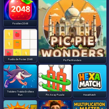
Foodies 2048
Fusão de Frutas 2048
Pic Pie Wonders
Tralalero Tralala Endless
Run
Pin Away Puzzle
HexaMatch