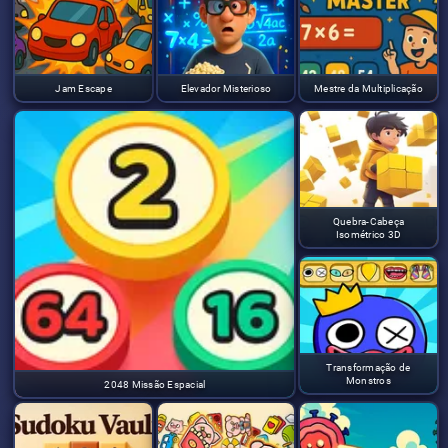
Jam Escape
Elevador Misterioso
Mestre da Multiplicação
Quebra-Cabeça
Isométrico 3D
Transformação de
Monstros
2048 Missão Espacial