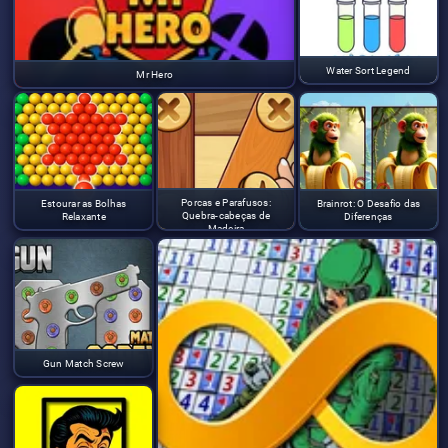
Water Sort Legend
Mr Hero
Porcas e Parafusos:
Estourar as Bolhas
Brainrot: O Desafio das
Quebra-cabeças de
Relaxante
Diferenças
Madeira
Gun Match Screw