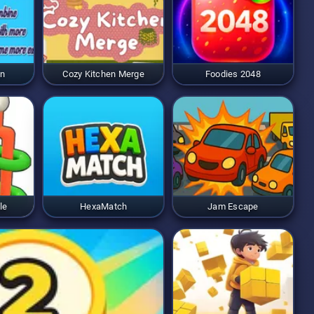
on
Cozy Kitchen Merge
Foodies 2048
le
HexaMatch
Jam Escape