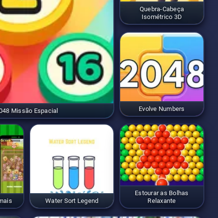
Quebra-Cabeça
Isométrico 3D
Evolve Numbers
048 Missão Espacial
Estourar as Bolhas
mais
Water Sort Legend
Relaxante