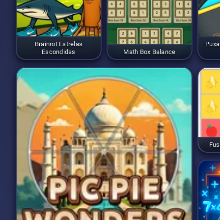
Brainrot Estrelas
Puxa
Escondidas
Math Box Balance
Fus