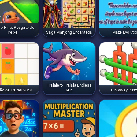
 o Pino: Resgate do
Peixe
Saga Mahjong Encantada
Maze Evoluti
Tralalero Tralala Endless
ão de Frutas 2048
Run
Pin Away Puzz