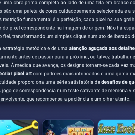
he uma obra-prima completa ao lado de uma tela em branco
s são uma paleta de cores cuidadosamente selecionada e a s
 restrição fundamental é a perfeição; cada pixel na sua grel
o do pixel correspondente na imagem de origem. Não há espaç
o fiel, transformando um simples clique num ato deliberado d
 estratégia metódica e de uma
atenção aguçada aos detalhe
amente antes de passar para a próxima, ou talvez trabalhar e
eis. À medida que avança, os designs tornam-se cada vez m
ecriar pixel art
com padrões mais intrincados e uma gama mai
culdade proporciona uma série satisfatória de
desafios de qu
jogo de correspondência num teste cativante de memória vis
 envolvente, que recompensa a paciência e um olhar atento.