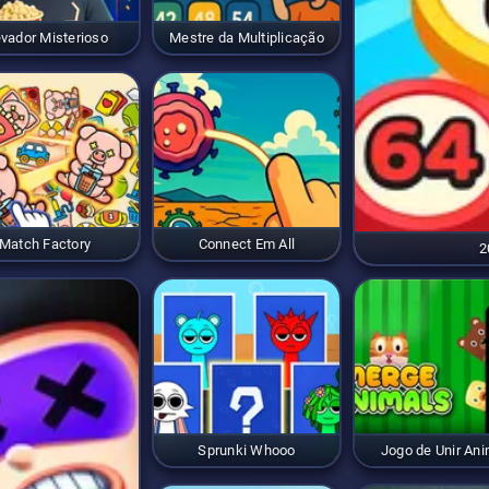
evador Misterioso
Mestre da Multiplicação
Match Factory
Connect Em All
2
Sprunki Whooo
Jogo de Unir Ani