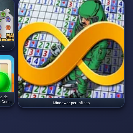
rew
go de
 Cores
Minesweeper Infinito