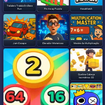
Tralalero Tralala Endless
Run
Pin Away Puzzle
HexaMatch
Jam Escape
Elevador Misterioso
Mestre da Multiplicação
Quebra-Cabeça
Isométrico 3D