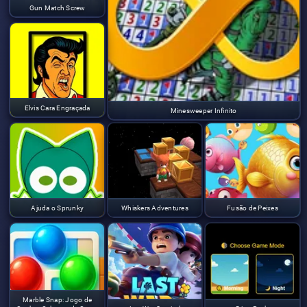
Gun Match Screw
Elvis Cara Engraçada
Minesweeper Infinito
Ajuda o Sprunky
Whiskers Adventures
Fusão de Peixes
Marble Snap: Jogo de