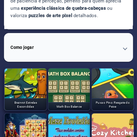
de paciência e perceção, perfeito para quem aprecia
uma
experiência clássica de quebra-cabeças
ou
valoriza
puzzles de arte pixel
detalhados.
Como jogar
Brainrot Estrelas
Puxa o Pino: Resgate do
Escondidas
Math Box Balance
Peixe