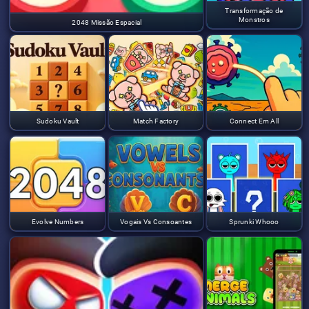
Transformação de
Monstros
2048 Missão Espacial
Sudoku Vault
Match Factory
Connect Em All
Evolve Numbers
Vogais Vs Consoantes
Sprunki Whooo