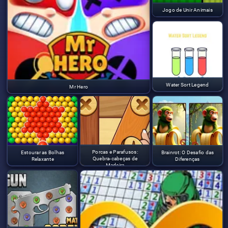
Jogo de Unir Animais
Water Sort Legend
Mr Hero
Porcas e Parafusos:
Estourar as Bolhas
Brainrot: O Desafio das
Quebra-cabeças de
Relaxante
Diferenças
Madeira