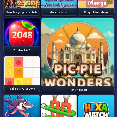
Saga Mahjong Encantada
Maze Evolution
Cozy Kitchen Merge
Foodies 2048
Fusão de Frutas 2048
Pic Pie Wonders