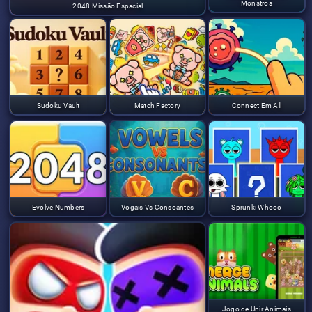
Monstros
2048 Missão Espacial
Sudoku Vault
Match Factory
Connect Em All
Evolve Numbers
Vogais Vs Consoantes
Sprunki Whooo
Jogo de Unir Animais