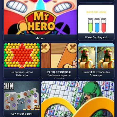
Water Sort Legend
Mr Hero
Porcas e Parafusos:
Estourar as Bolhas
Brainrot: O Desafio das
Quebra-cabeças de
Relaxante
Diferenças
Madeira
Gun Match Screw