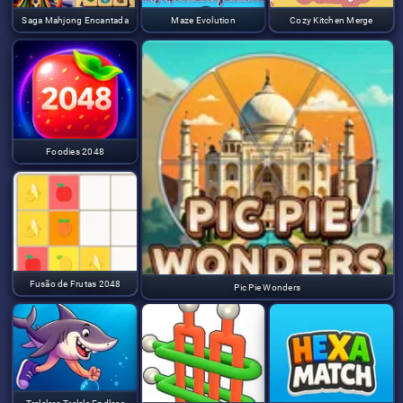
Saga Mahjong Encantada
Maze Evolution
Cozy Kitchen Merge
Foodies 2048
Fusão de Frutas 2048
Pic Pie Wonders