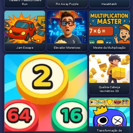
Tralalero Tralala Endless
Run
Pin Away Puzzle
HexaMatch
Jam Escape
Elevador Misterioso
Mestre da Multiplicação
Quebra-Cabeça
Isométrico 3D
Transformação de