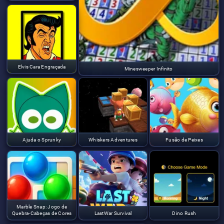
Elvis Cara Engraçada
Minesweeper Infinito
Ajuda o Sprunky
Whiskers Adventures
Fusão de Peixes
Marble Snap: Jogo de
Quebra-Cabeças de Cores
LastWar Survival
Dino Rush