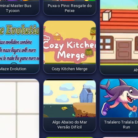
minal Master Bus
Puxa o Pino: Resgate do
Tycoon
Peixe
Maze Evolution
Cozy Kitchen Merge
A
Algo Abaixo do Mar
Tralalero Tralala 
Versão Difícil
Run