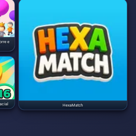
orre e
acial
HexaMatch