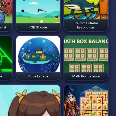
Brainrot Estrelas
nta!
RGB Shooter
Escondidas
pe
Aqua Escape
Math Box Balance