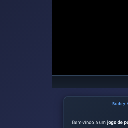
Buddy 
Bem-vindo a um
jogo de p