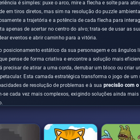
riência é simples: puxe o arco, mire a flecha e solte para atin
ide em tiros diretos, mas sim na resolução do puzzle ambien
osamente a trajetória e a potência de cada flecha para intera
a apenas de acertar no centro do alvo; trata-se de usar as s
ar eventos e abrir caminho para a vitória.
 é o posicionamento estático da sua personagem e os ângulos 
que pense de forma criativa e encontre a solução mais eficien
á precisar de atirar a uma corda, derrubar um bloco ou criar
petacular. Esta camada estratégica transforma o jogo de um
apacidades de resolução de problemas e à sua
precisão com o
m-se cada vez mais complexos, exigindo soluções ainda mais 
o.