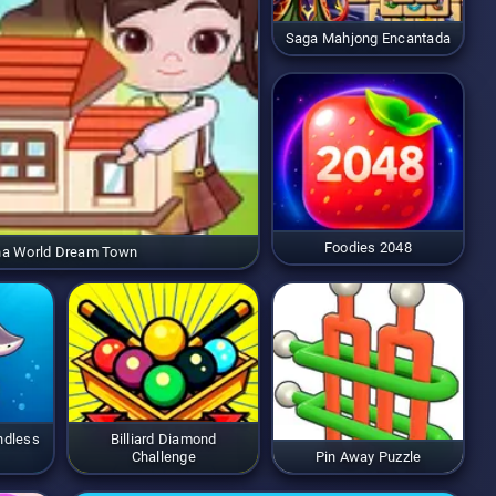
Saga Mahjong Encantada
Foodies 2048
ha World Dream Town
Endless
Billiard Diamond
Challenge
Pin Away Puzzle