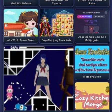
Terminal Master Bus
Puxa o Pino: Resgate do
Math Box Balance
Tycoon
Peixe
Jogo do Galo com IA e
Aha World Dream Town
Saga Mahjong Encantada
Multijogador
Maze Evolution