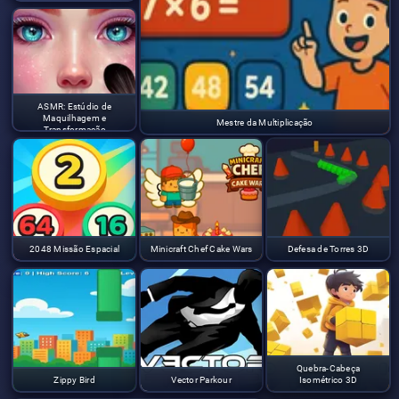
ASMR: Estúdio de
Maquilhagem e
Mestre da Multiplicação
Transformação
2048 Missão Espacial
Minicraft Chef Cake Wars
Defesa de Torres 3D
Quebra-Cabeça
Zippy Bird
Vector Parkour
Isométrico 3D