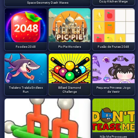
Cozy Kitchen Merge
Space Geometry Dash Waves
Foodies 2048
Pic Pie Wonders
Fusão de Frutas 2048
Tralalero Tralala Endless
Billiard Diamond
Pequena Princesa: Jogo
Run
Challenge
de Vestir
Não Me Provoques