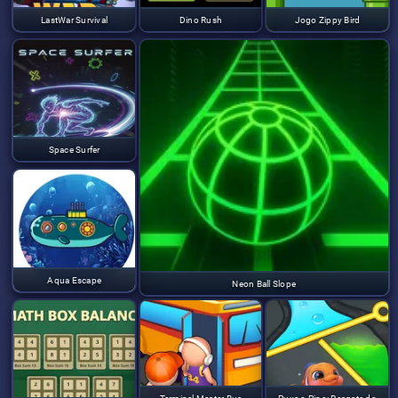
LastWar Survival
Dino Rush
Jogo Zippy Bird
Space Surfer
Aqua Escape
Neon Ball Slope