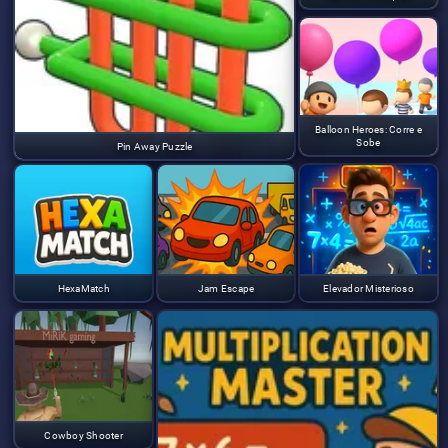
Balloon Heroes: Corre e
Sobe
Pin Away Puzzle
HexaMatch
Jam Escape
Elevador Misterioso
Cowboy Shooter